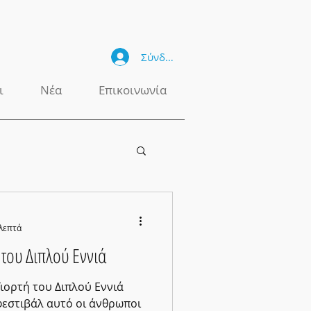
Σύνδεση
ι
Νέα
Επικοινωνία
 λεπτά
υ Διπλού Εννιά
Γιορτή του Διπλού Εννιά
 φεστιβάλ αυτό οι άνθρωποι