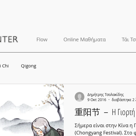
Flow
Online Μαθήματα
Τάι Τσ
i Chi
Qigong
Δημήτρης Τσολακίδης
9 Οκτ 2016
διαβάστηκε 2
重阳节 － Η Γιορτή το
Σήμερα είναι στην Κίνα η 
(Chongyang Festival). Στο