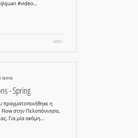
ijiquan #video...
1 λεπτά
ns - Spring
ου πραγματοποιήθηκε η
υ Flow στην Πελοπόννησο,
στη Μαραθόπολη Μεσσηνίας. Για μία ακόμη...