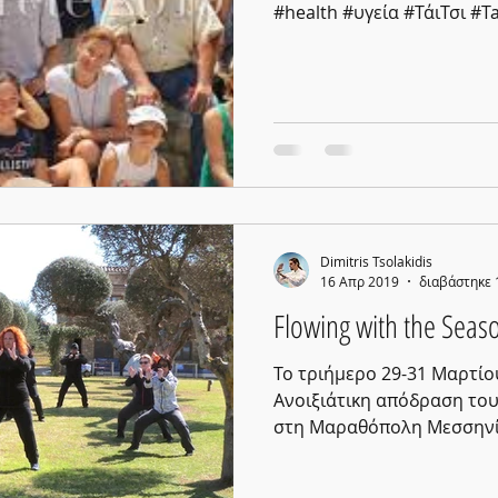
#health #υγεία #ΤάιΤσι #Ta
Dimitris Tsolakidis
16 Απρ 2019
διαβάστηκε 
Flowing with the Seaso
Το τριήμερο 29-31 Μαρτί
Ανοιξιάτικη απόδραση το