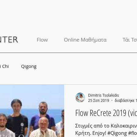
Flow
Online Μαθήματα
Τάι Τσ
i Chi
Qigong
Dimitris Tsolakidis
25 Σεπ 2019
διαβάστηκε 
Flow ReCrete 2019 (vi
Στιγμές από το Καλοκαιριν
Κρήτη. Enjoy! #Qigong #f