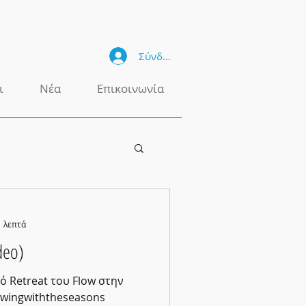
Σύνδεση
ι
Νέα
Επικοινωνία
1 λεπτά
deo)
ό Retreat του Flow στην
lowingwiththeseasons