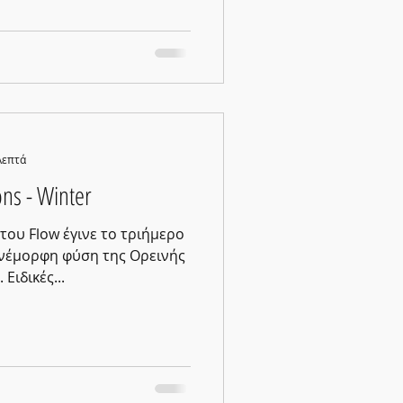
λεπτά
ons - Winter
του Flow έγινε το τριήμερο
ανέμορφη φύση της Ορεινής
Αρκαδίας, στην Αμπελιώνα. Ειδικές...