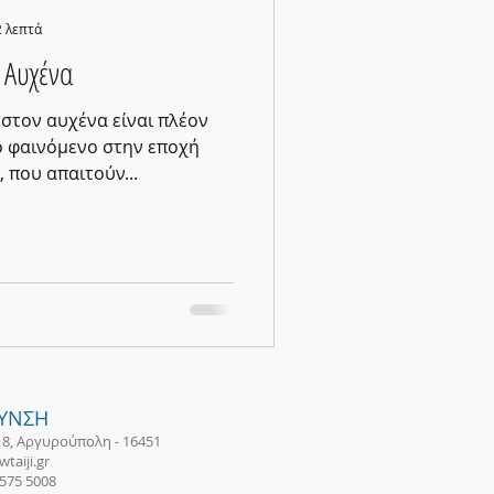
2 λεπτά
ν Αυχένα
 στον αυχένα είναι πλέον
ο φαινόμενο στην εποχή
, που απαιτούν...
ΘΥΝΣΗ
18, Αργυρούπολη - 16451
taiji.gr
 575 5008