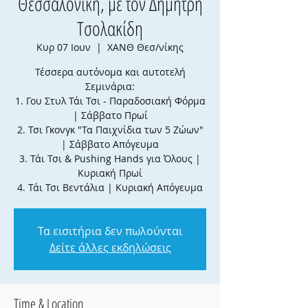
Θεσσαλονίκη, με τον Δημήτρη
Τσολακίδη
Κυρ 07 Ιουν
  |  
ΧΑΝΘ Θεσ/νίκης
Τέσσερα αυτόνομα και αυτοτελή
Σεμινάρια:
1. Γου Στυλ Τάι Τσι - Παραδοσιακή Φόρμα
| Σάββατο Πρωί
2. Τσι Γκονγκ "Τα Παιχνίδια των 5 Ζώων"
| Σάββατο Απόγευμα
3. Τάι Τσι & Pushing Hands για Όλους |
Κυριακή Πρωί
4. Τάι Τσι Βεντάλια | Κυριακή Απόγευμα
Τα εισιτήρια δεν πωλούνται
Δείτε άλλες εκδηλώσεις
Time & Location