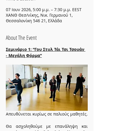
07 Ιουν 2026, 5:00 μ.μ. – 7:30 μ.μ. EEST
ΧΑΝΘ Θεσ/νίκης, Νικ. Γερμανού 1,
Θεσσαλονίκη 546 21, Ελλάδα
About The Event
Σεμινάριο 1: “Γου Στυλ Τάι Τσι Τσουάν 
- Μεγάλη Φόρμα”
Απευθύνεται κυρίως σε παλιούς μαθητές.
Θα ασχοληθούμε με επανάληψη και 