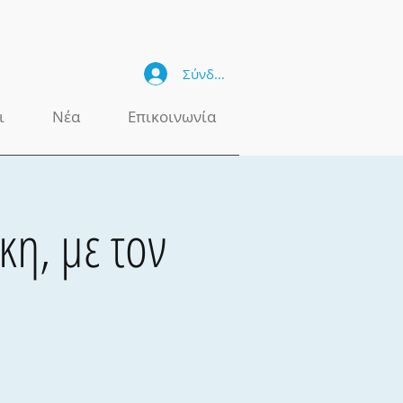
Σύνδεση
ι
Νέα
Επικοινωνία
κη, με τον