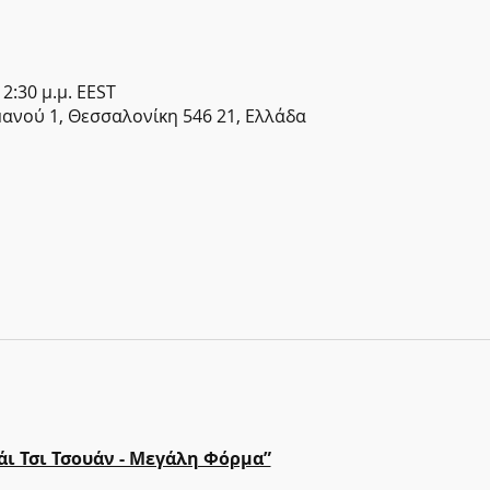
12:30 μ.μ. EEST
μανού 1, Θεσσαλονίκη 546 21, Ελλάδα
Τάι Τσι Τσουάν - Μεγάλη Φόρμα”