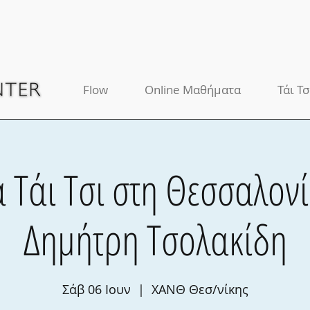
Flow
Online Μαθήματα
Τάι Τσ
 Τάι Τσι στη Θεσσαλονί
Δημήτρη Τσολακίδη
Σάβ 06 Ιουν
  |  
ΧΑΝΘ Θεσ/νίκης