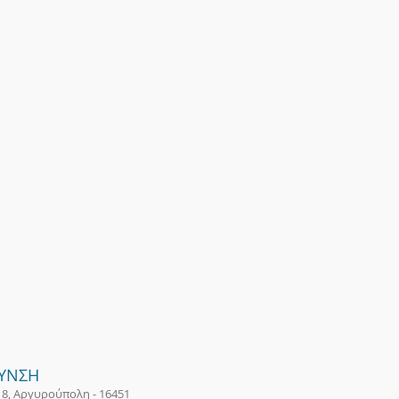
ΘΥΝΣΗ
18, Αργυρούπολη - 16451