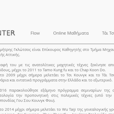
Flow
Online Μαθήματα
Τάι Τσ
μήτρης Γκλώτσος είναι Επίκουρος Καθηγητής στο Τμήμα Μηχαν
ής Αττικής.
αφή του με τις ανατολίτικες μαχητικές τέχνες ξεκίνησε απ
όδους, μέχρι το 2011 το Tamo Kung fu και το Chap Koon Do.
το 2009 μέχρι σήμερα μελετάει το Τσι Κουνγκ και το Τάι Τσ
νάρια και εντατικά προγράμματα στην Ελλάδα και το εξωτερικό.
016 παρακολούθησε εξάμηνο πρόγραμμα σεμιναρίων της 
τολογία την προπονητική στις πολεμικές τέχνες (υπό την 
πονδίας Γου Σου Κουνγκ Φου).
το 2014 μέχρι σήμερα μελετάει το Wu Taiji της γενεαλογικής γ