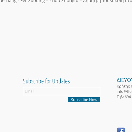
ue Liang - Fei Guoqing – Zhou Zhongfu – Δημήτρη Τσολακίδη στο F
Subscribe for Updates
ΔΙΕΥ
Κρήτης 
info@flow
Τηλ: 694
Subscribe Now