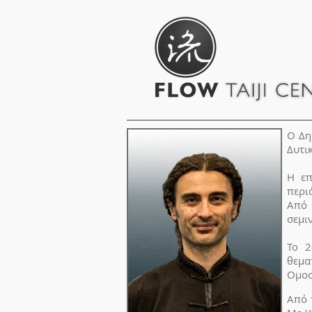
O Δη
Δυτικ
Η επ
περι
Από 
σεμι
Το 2
θεμα
Ομοσ
Από 