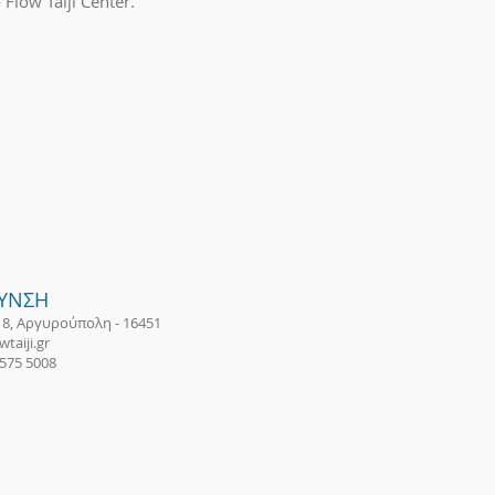
low Taiji Center.
ΘΥΝΣΗ
18, Αργυρούπολη - 16451
taiji.gr
 575 5008