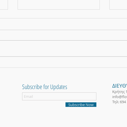
Sunday
Flow ReCrete 2019 (video)
Subscribe for Updates
ΔΙΕΥ
Κρήτης 
info@flow
Τηλ: 694
Subscribe Now