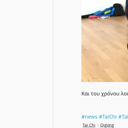
Και του χρόνου λο
#news
#TaiChi
#Ta
Tai Chi
Qigong