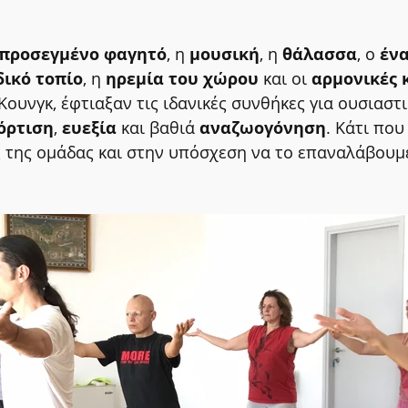
προσεγμένο φαγητό
, η 
μουσική
, η 
θάλασσα
, ο 
ένα
ικό τοπίο
, η 
ηρεμία του χώρου
 και οι 
αρμονικές 
ι Κουνγκ, έφτιαξαν τις ιδανικές συνθήκες για ουσιαστι
όρτιση
, 
ευεξία
 και βαθιά 
αναζωογόνηση
. Κάτι πο
της ομάδας και στην υπόσχεση να το επαναλάβουμε