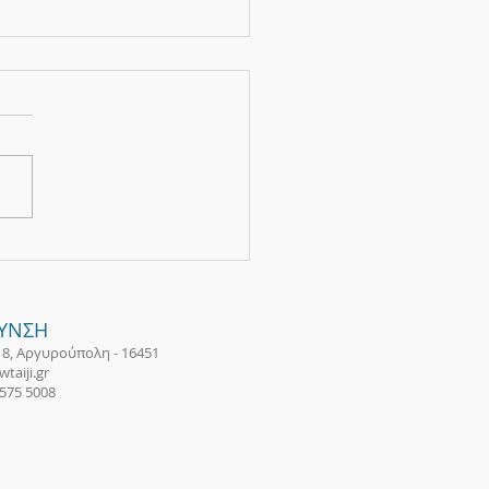
 practice...
ΘΥΝΣΗ
18, Αργυρούπολη - 16451
taiji.gr
 575 5008