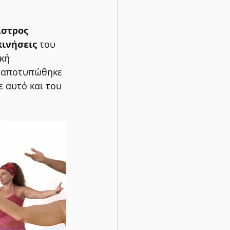
στρος 
κινήσεις
 του 
κή 
υ αποτυπώθηκε 
 αυτό και του 