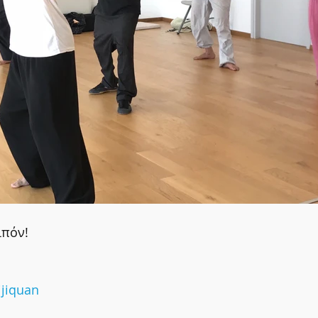
ιπόν!
ijiquan