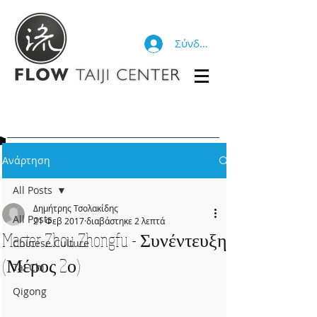
Σύνδεση
Ανάρτηση
All Posts
Δημήτρης Τσολακίδης
All Posts
21 Φεβ 2017
διαβάστηκε 2 λεπτά
Master Zhou Zhongfu - Συνέντευξη
Chinese Culture
(Μέρος 2ο)
Tai Chi
Qigong