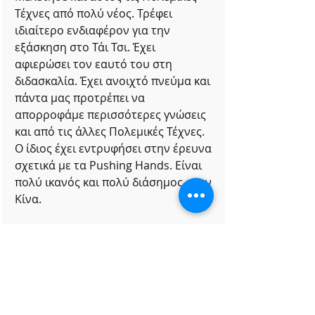
Τέχνες από πολύ νέος. Τρέφει 
ιδιαίτερο ενδιαφέρον για την 
εξάσκηση στο Τάι Τσι. Έχει 
αφιερώσει τον εαυτό του στη 
διδασκαλία. Έχει ανοιχτό πνεύμα και 
πάντα μας προτρέπει να 
απορροφάμε περισσότερες γνώσεις 
και από τις άλλες Πολεμικές Τέχνες. 
Ο ίδιος έχει εντρυφήσει στην έρευνα 
σχετικά με τα Pushing Hands. Είναι 
πολύ ικανός και πολύ διάσημος στην 
Κίνα.
Ερ:
 Τελειώνοντας, θα ήθελες να πεις 
κάτι στους μαθητές στην Ελλάδα;
Απ:
 Με βεβαιότητα το Τάι Τσι 
Τσουάν είναι η καλύτερη άσκηση 
στον κόσμο για την υγεία. Θα πρέπει 